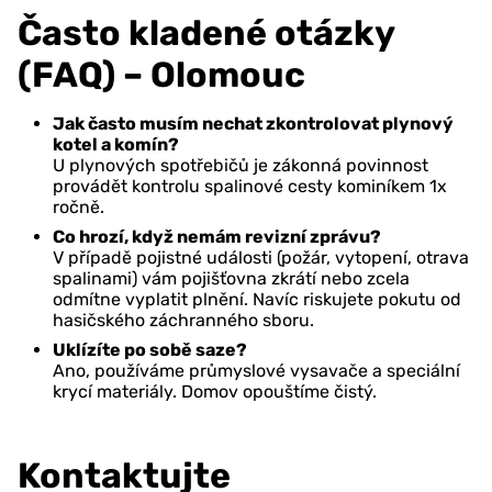
Často kladené otázky
(FAQ) – Olomouc
Jak často musím nechat zkontrolovat plynový
kotel a komín?
U plynových spotřebičů je zákonná povinnost
provádět kontrolu spalinové cesty kominíkem 1x
ročně.
Co hrozí, když nemám revizní zprávu?
V případě pojistné události (požár, vytopení, otrava
spalinami) vám pojišťovna zkrátí nebo zcela
odmítne vyplatit plnění. Navíc riskujete pokutu od
hasičského záchranného sboru.
Uklízíte po sobě saze?
Ano, používáme průmyslové vysavače a speciální
krycí materiály. Domov opouštíme čistý.
Kontaktujte