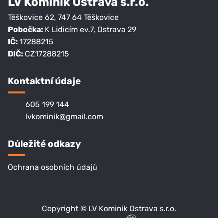
LV Kominik Ostrava s.r.o.
Těškovice 62
,
747 64
Těškovice
Pobočka:
K Lidicím ev.7, Ostrava 29
IČ:
17288215
DIČ:
CZ17288215
Kontaktní údaje
605 199 144
lvkominik@gmail.com
Důležité odkazy
Ochrana osobních údajů
Copyright © LV Kominik Ostrava s.r.o.