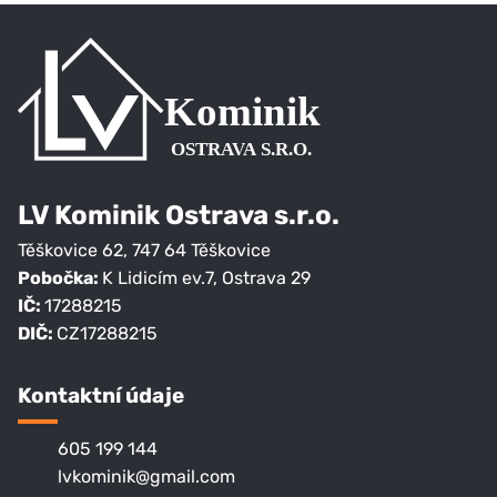
LV Kominik Ostrava s.r.o.
Těškovice 62
,
747 64
Těškovice
Pobočka:
K Lidicím ev.7, Ostrava 29
IČ:
17288215
DIČ:
CZ17288215
Kontaktní údaje
605 199 144
lvkominik@gmail.com