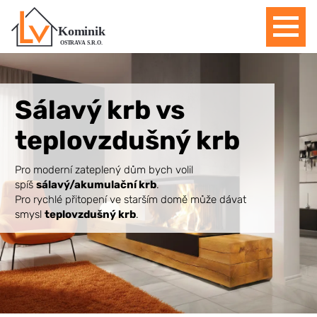
Domů
Sálavý krb vs
teplovzdušný krb
Pro moderní zateplený dům bych volil
spíš
sálavý/akumulační krb
.
Pro rychlé přitopení ve starším domě může dávat
smysl
teplovzdušný krb
.