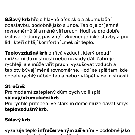
Sálavý krb
hřeje hlavně přes sklo a akumulační
obestavbu, podobně jako slunce. Teplo je příjemné,
rovnoměrnější a méně víří prach. Hodí se pro dobře
izolované domy, pasivní/nízkoenergetické stavby a pro
lidi, kteří chtějí komfortní „měkké“ teplo.
Teplovzdušný krb
ohřívá vzduch, který proudí
mřížkami do místnosti nebo rozvody dál. Zahřeje
rychleji, ale může vířit prach, vysušovat vzduch a
teploty bývají méně rovnoměrné. Hodí se spíš tam, kde
chcete rychlý náběh tepla nebo vytápět více místností.
Stručně:
Pro moderní zateplený dům bych volil spíš
sálavý/akumulační krb
.
Pro rychlé přitopení ve starším domě může dávat smysl
teplovzdušný krb
.
Sálavý krb
vyzařuje teplo
infračerveným zářením
– podobně jako