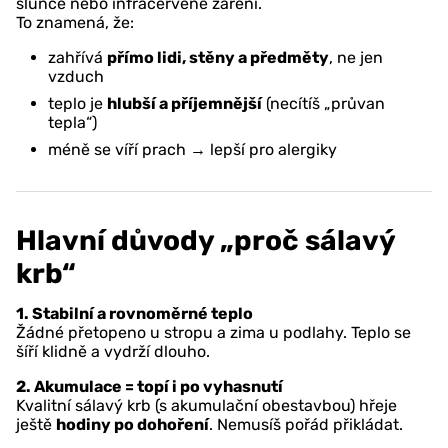
slunce nebo
infračervené záření
.
To znamená, že:
zahřívá
přímo lidi, stěny a předměty
, ne jen
vzduch
teplo je
hlubší a příjemnější
(necítíš „průvan
tepla“)
méně se víří prach → lepší pro alergiky
Hlavní důvody „proč sálavý
krb“
1. Stabilní a rovnoměrné teplo
Žádné přetopeno u stropu a zima u podlahy. Teplo se
šíří klidně a vydrží dlouho.
2. Akumulace = topí i po vyhasnutí
Kvalitní sálavý krb (s akumulační obestavbou) hřeje
ještě
hodiny po dohoření
. Nemusíš pořád přikládat.