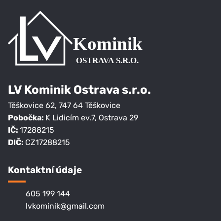
LV Kominik Ostrava s.r.o.
Těškovice 62
,
747 64
Těškovice
Pobočka:
K Lidicím ev.7, Ostrava 29
IČ:
17288215
DIČ:
CZ17288215
Kontaktní údaje
605 199 144
lvkominik@gmail.com